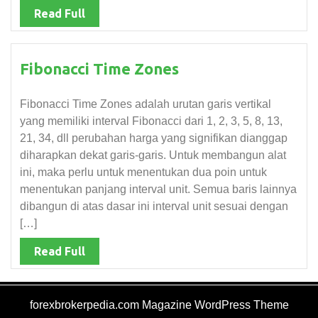
Read Full
Fibonacci Time Zones
Fibonacci Time Zones adalah urutan garis vertikal
yang memiliki interval Fibonacci dari 1, 2, 3, 5, 8, 13,
21, 34, dll perubahan harga yang signifikan dianggap
diharapkan dekat garis-garis. Untuk membangun alat
ini, maka perlu untuk menentukan dua poin untuk
menentukan panjang interval unit. Semua baris lainnya
dibangun di atas dasar ini interval unit sesuai dengan
[…]
Read Full
forexbrokerpedia.com
Magazine WordPress Theme