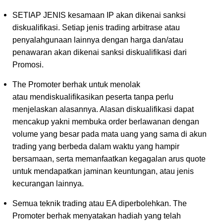
SETIAP JENIS kesamaan IP akan dikenai sanksi
diskualifikasi. Setiap jenis trading arbitrase atau
penyalahgunaan lainnya dengan harga dan/atau
penawaran akan dikenai sanksi diskualifikasi dari
Promosi.
The Promoter berhak untuk menolak
atau mendiskualifikasikan peserta tanpa perlu
menjelaskan alasannya. Alasan diskualifikasi dapat
mencakup yakni membuka order berlawanan dengan
volume yang besar pada mata uang yang sama di akun
trading yang berbeda dalam waktu yang hampir
bersamaan, serta memanfaatkan kegagalan arus quote
untuk mendapatkan jaminan keuntungan, atau jenis
kecurangan lainnya.
Semua teknik trading atau EA diperbolehkan. The
Promoter berhak menyatakan hadiah yang telah