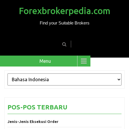
Forexbrokerpedia.com
Find your Suitable Brokers
Menu
POS-POS TERBARU
Jenis-Jenis Eksekusi Order