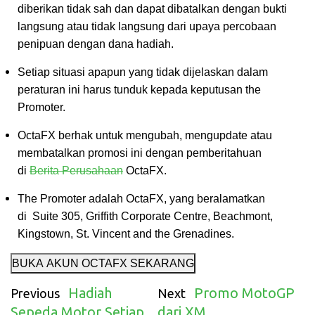
diberikan tidak sah dan dapat dibatalkan dengan bukti
langsung atau tidak langsung dari upaya percobaan
penipuan dengan dana hadiah.
Setiap situasi apapun yang tidak dijelaskan dalam
peraturan ini harus tunduk kepada keputusan the
Promoter.
OctaFX berhak untuk mengubah, mengupdate atau
membatalkan promosi ini dengan pemberitahuan
di
Berita Perusahaan
OctaFX.
The Promoter adalah OctaFX, yang beralamatkan
di Suite 305, Griffith Corporate Centre, Beachmont,
Kingstown, St. Vincent and the Grenadines.
BUKA AKUN OCTAFX SEKARANG
Hadiah
Promo MotoGP
Previous
Next
Sepeda Motor Setiap
dari XM