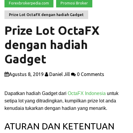
Forexbrokerpedia.com
Promosi Broker
Prize Lot OctaFX dengan hadiah Gadget
Prize Lot OctaFX
dengan hadiah
Gadget
Agustus 8, 2019
Daniel Jill
0 Comments
Dapatkan hadiah Gadget dari
OctaFX Indonesia
untuk
setipa lot yang ditradingkan, kumpilkan prize lot anda
kenudaia tukarkan dengan hadian yang menarik.
ATURAN DAN KETENTUAN