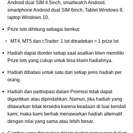
Android dual SIM 4.5inch, smartwatch Android,
smartphone Android dual SIM 6inch, Tablet Windows 8,
laptop Windows 10.
Prize lots dihitung sebagai berikut:
MT4, MT5 dan cTrader: 1 lot ditradekan = 1 prize lot
Hadiah dapat diorder setiap saat asalkan klien memiliki
Prize lots yang cukup untuk bisa klaim hadiahnya.
Hadiah dibatasi untuk satu dari setiap jenis hadiah per
orang.
Hadiah dan partisipasi dalam Promosi tidak dapat
digantikan atau dipindahkan. Namun, jika hadiah yang
ditawarkan tidak tersedia karena keadaan di luar kendali
kami, maka kami berhak menawarkan hadiah alternatif
dengan nilai yang sama atau lebih besar.