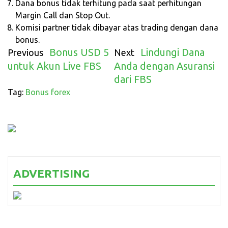
Dana bonus tidak terhitung pada saat perhitungan
Margin Call dan Stop Out.
Komisi partner tidak dibayar atas trading dengan dana
bonus.
Bonus USD 5
Lindungi Dana
Previous
Next
untuk Akun Live FBS
Anda dengan Asuransi
dari FBS
Tag:
Bonus forex
ADVERTISING