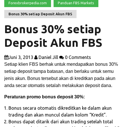
Forexbrokerpedia.com
Panduan FBS Markets
Bonus 30% setiap Deposit Akun FBS
Bonus 30% setiap
Deposit Akun FBS
Juni 3, 2013
Daniel Jill
0 Comments
Setiap klien FBS berhak untuk mendapatkan bonus 30%
setiap deposit tampa batasan, dan berlaku untuk semu
jenis akun. Bonus tersebut akan di kreditkan pada akun
anda secar otomatis setalah melakukan deposit dana.
Peraturan promo bonus deposit 30%:
Bonus secara otomatis dikreditkan ke dalam akun
trading dan akan muncul dalam kolom “Kredit”.
Bonus dapat ditarik dari akun trading setelah total