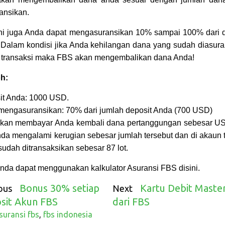
ansikan.
ini juga Anda dapat mengasuransikan 10% sampai 100% dari d
 Dalam kondisi jika Anda kehilangan dana yang sudah diasura
 transaksi maka FBS akan mengembalikan dana Anda!
h:
it Anda: 1000 USD.
mengasuransikan: 70% dari jumlah deposit Anda (700 USD)
kan membayar Anda kembali dana pertanggungan sebesar U
nda mengalami kerugian sebesar jumlah tersebut dan di akaun 
udah ditransaksikan sebesar 87 lot.
nda dapat menggunakan kalkulator Asuransi FBS disini.
Bonus 30% setiap
Kartu Debit Maste
ous
Next
sit Akun FBS
dari FBS
suransi fbs
,
fbs indonesia