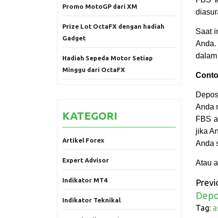
Promo MotoGP dari XM
diasur
Prize Lot OctaFX dengan hadiah
Saat 
Gadget
Anda.
dalam
Hadiah Sepeda Motor Setiap
Minggu dari OctaFX
Conto
Depos
Anda 
KATEGORI
FBS a
jika A
Artikel Forex
Anda s
Expert Advisor
Atau a
Indikator MT4
Previ
Depo
Indikator Teknikal
Tag:
a