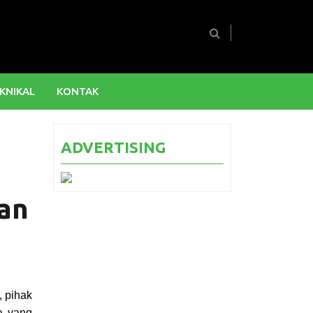
KNIKAL
KONTAK
ADVERTISING
an
, pihak
a yang