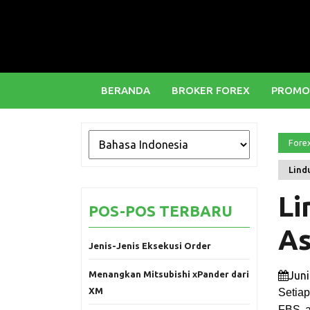
BERANDA
BROKER FOREX
PROMO
Fore
Lind
Li
POS-POS TERBARU
As
Jenis-Jenis Eksekusi Order
Menangkan Mitsubishi xPander dari
Juni
XM
Setiap
FBS a