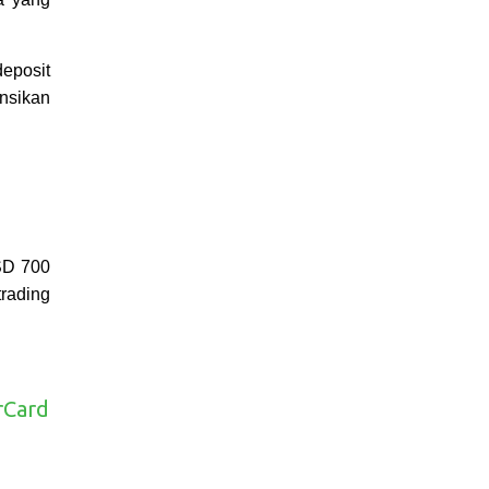
eposit
nsikan
SD 700
trading
rCard