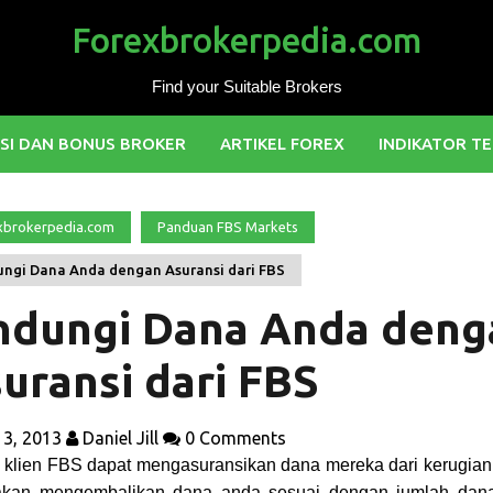
Forexbrokerpedia.com
Find your Suitable Brokers
SI DAN BONUS BROKER
ARTIKEL FOREX
INDIKATOR TE
xbrokerpedia.com
Panduan FBS Markets
ungi Dana Anda dengan Asuransi dari FBS
ndungi Dana Anda deng
uransi dari FBS
 3, 2013
Daniel Jill
0 Comments
 klien FBS dapat mengasuransikan dana mereka dari kerugian
kan mengembalikan dana anda sesuai dengan jumlah dan